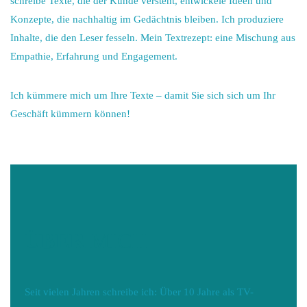
schreibe Texte, die der Kunde versteht, entwickele Ideen und
Konzepte, die nachhaltig im Gedächtnis bleiben. Ich produziere
Inhalte, die den Leser fesseln. Mein Textrezept: eine Mischung aus
Empathie, Erfahrung und Engagement.
Ich kümmere mich um Ihre Texte – damit Sie sich sich um Ihr
Geschäft kümmern können!
ÜBER
MICH
Seit vielen Jahren schreibe ich: Über 10 Jahre als TV-