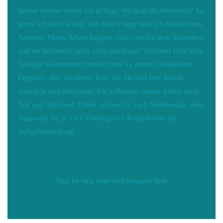
Immer wieder werde ich gefragt: Wo liegt Ihr Wortpreis? So
gerne ich auch wollte, auf diese Frage habe ich leider keine
Antwort. Meine Arbeit beginnt nicht erst mit dem Schreiben
und sie hört meist auch nicht damit auf. Vielmehr führt eine
Abfolge bestimmter Einzelschritte zu einem qualitativen
Ergebnis, also zu einem Text, der Sie und Ihre Kunde
anspricht und überzeugt. Ich kalkuliere meine Arbeit nach
Zeit und Aufwand. Dabei rechne ich nach Stundensatz oder
Tagessatz ab, je nach Umfang und Komplexität der
Aufgabenstellung.
Step by step zum erstklassigen Text