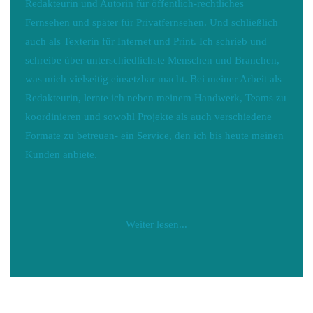
Redakteurin und Autorin für öffentlich-rechtliches
Fernsehen und später für Privatfernsehen. Und schließlich
auch als Texterin für Internet und Print. Ich schrieb und
schreibe über unterschiedlichste Menschen und Branchen,
was mich vielseitig einsetzbar macht. Bei meiner Arbeit als
Redakteurin, lernte ich neben meinem Handwerk, Teams zu
koordinieren und sowohl Projekte als auch verschiedene
Formate zu betreuen- ein Service, den ich bis heute meinen
Kunden anbiete.
Weiter lesen...